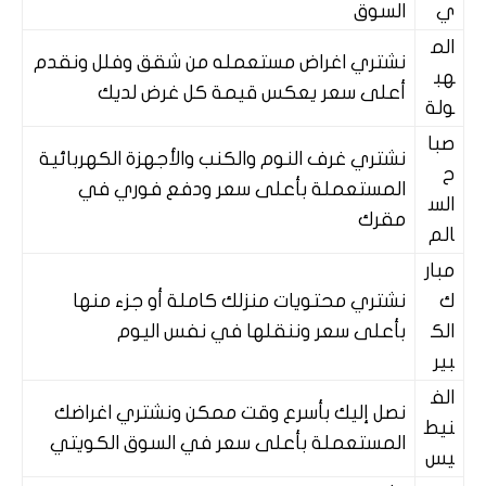
ي
السوق
الم
نشتري اغراض مستعمله من شقق وفلل ونقدم
هب
أعلى سعر يعكس قيمة كل غرض لديك
ولة
صبا
نشتري غرف النوم والكنب والأجهزة الكهربائية
ح
المستعملة بأعلى سعر ودفع فوري في
الس
مقرك
الم
مبار
ك
نشتري محتويات منزلك كاملة أو جزء منها
الك
بأعلى سعر وننقلها في نفس اليوم
بير
الف
نصل إليك بأسرع وقت ممكن ونشتري اغراضك
نيط
المستعملة بأعلى سعر في السوق الكويتي
يس