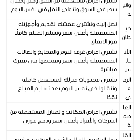
نشتري اغراض مستعمله من شقق وفلل بأعلى
واني
سعر في السوق ونتولى النقل في نفس اليوم
ة
نصل إليك ونشتري عفشك القديم وأجهزتك
خي
المستعملة بأعلى سعر ونسلم المبلغ كاملًا
طان
فور الاتفاق
الأن
نشتري اغراض غرف النوم والمطابخ والصالات
دل
المستعملة بأعلى سعر ونفحصها في مقرك
س
مباشرة
الرق
نشتري محتويات منزلك المستعمل كاملة
ع
وننقلها في نفس اليوم بعد تسليم المبلغ
ي
نقدًا
العا
نشتري اغراض المكاتب والمنازل المستعملة من
صم
الشركات والأفراد بأعلى سعر ودفع فوري
ة
القا
نصل إليك في الفلل والشقق السكنية ونشتري