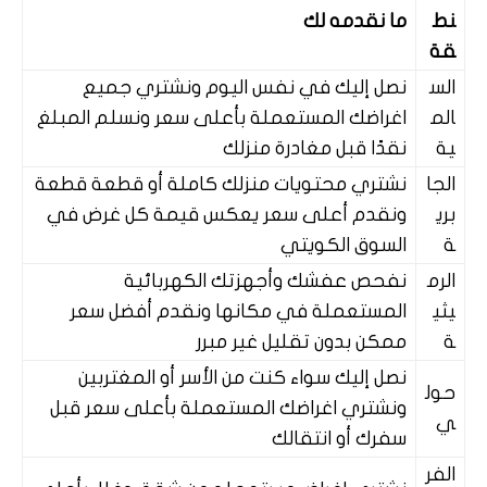
نط
ما نقدمه لك
قة
الس
نصل إليك في نفس اليوم ونشتري جميع
الم
اغراضك المستعملة بأعلى سعر ونسلم المبلغ
ية
نقدًا قبل مغادرة منزلك
الجا
نشتري محتويات منزلك كاملة أو قطعة قطعة
بري
ونقدم أعلى سعر يعكس قيمة كل غرض في
ة
السوق الكويتي
الرم
نفحص عفشك وأجهزتك الكهربائية
يثي
المستعملة في مكانها ونقدم أفضل سعر
ة
ممكن بدون تقليل غير مبرر
نصل إليك سواء كنت من الأسر أو المغتربين
حول
ونشتري اغراضك المستعملة بأعلى سعر قبل
ي
سفرك أو انتقالك
الفر