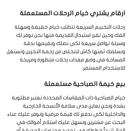
ارقام يشتري خيام الرحلات المستعملة
رحلات التخييم السريعة تتطلب خيام خفيفة وسهلة
الفك وحين تقرر استبدال القديمة منها نحن نوفر لك
وسيلة تواصل سريعة لكي نصلك ونقيمها بدقة
ونسلمك ثمنها كاش لتتخلص من زحمة التخزين وتستغل
المساحة في وضع معدات رحلات متطورة ومريحة
للاستخدام المستمر.
بيع خيمة الصباحية مستعملة
خيام الصباحية ذات المقاسات المحددة تعتبر مطلوبة
بشدة ونحن نعاين مدى سلامة الأنسجة الخارجية
والداخلية لكي ندفع لك قيمة مرضية ونوفر عليك عناء
البحث عن مشترين ونسهل عليك استلام أموالك في
الحال لتبدأ خططك في تجديد محتويات الحديقة أو