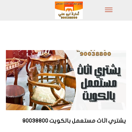
يشتري اثاث مستعمل بالكويت 90038800