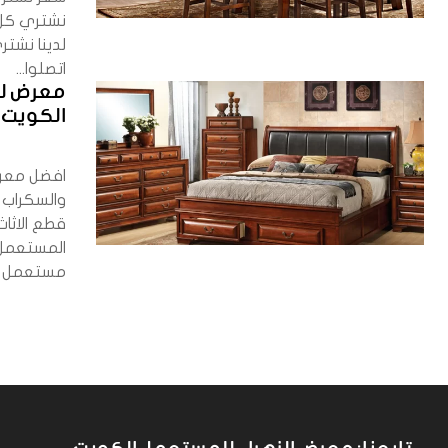
نشتري كل
لدينا نش
اتصلوا...
معرض لش
الكويت 90038800
افضل معرض 
والسكراب
المستعمل 
مستعمل ا