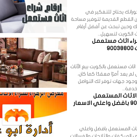
وراتك يحتاج للتفكير في
 القطع القديمة لتوفير مساحة
تك وحين تبحث عن أفضل أرقام
 الكويت لتسهيل...
راء اثاث مستعمل
90
 اثاث مستعمل بالكويت بيع الأثاث
م يعد أمرًا معقدًا كما كان،
جود جهات توفر لك التواصل
خدمة...
لاثاث المستعمل
90038800 بافضل واعلي الاسعار
ثاث المستعمل بافضل واعلي
 الميكفات والثلاجات والغسالات