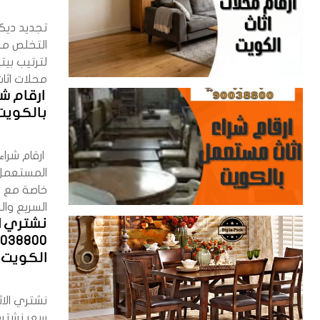
تجديد ديك
التخلص من
لترتيب بي
محلات اثاث
ارقام ش
بالكويت 038800
ارقام شراء
المستعمل ل
خاصة مع و
السريع وال
نشتري ا
الكويت
نشتري الا
سعر نشتري