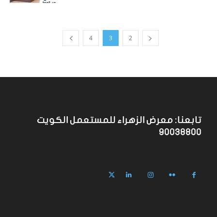
4
3
2
تابعنا: معرض الزهراء للمستعمل الكويت
90038800