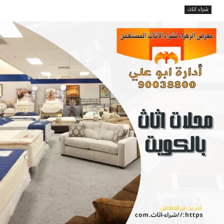
شراء اثاث