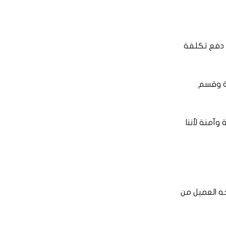
ي دفع تكلفة
زة وقسم
وآمنة لأننا
جه العميل من