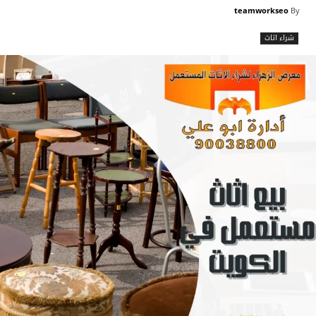
teamworkseo
By
شراء اثاث