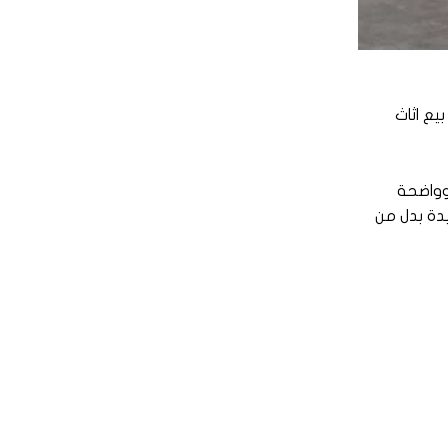
يع اثاث
وواضحة
مة مالية مفيدة بدل من