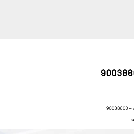
900
t