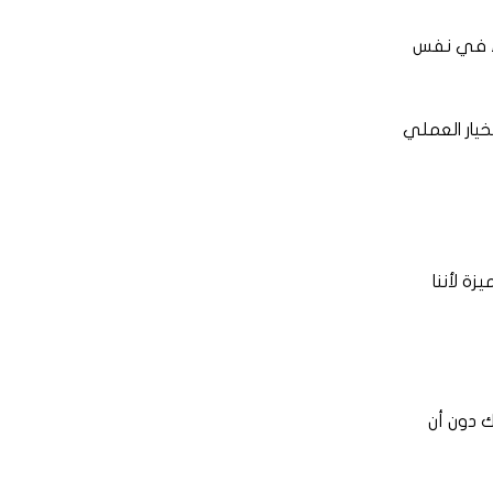
راء في نفس
خيار العملي
ة لأننا
ك دون أن