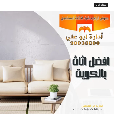
شراء اثاث