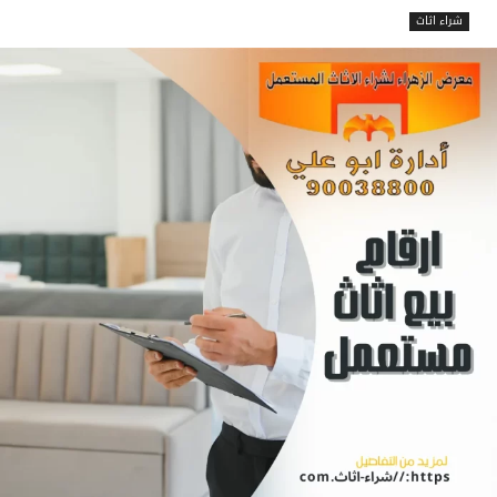
شراء اثاث