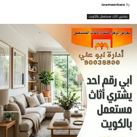
teamworkseo
By
يشتري اثاث مستعمل بالكويت