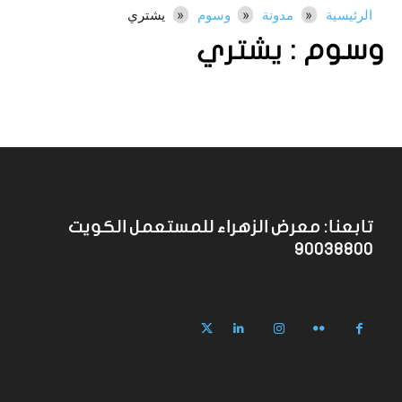
الرئيسية
مدونة
وسوم
يشتري
وسوم :
يشتري
تابعنا: معرض الزهراء للمستعمل الكويت
90038800