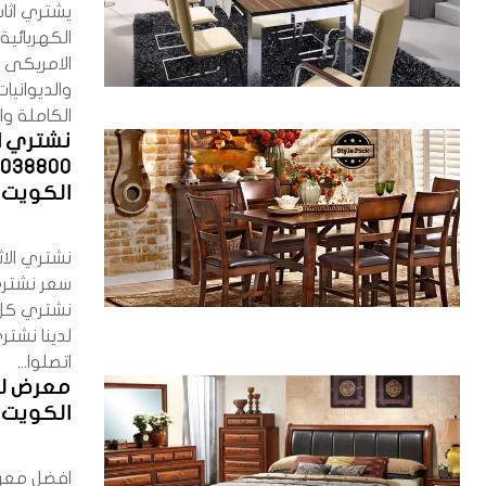
يشتري اثا
الكهربائي
الامريكى 
والديوانيا
الكاملة وا
نشتري ا
الكويت
نشتري الا
سعر نشتري
نشتري كل
لدينا نش
اتصلوا...
معرض لش
الكويت 90038800
افضل معرض 