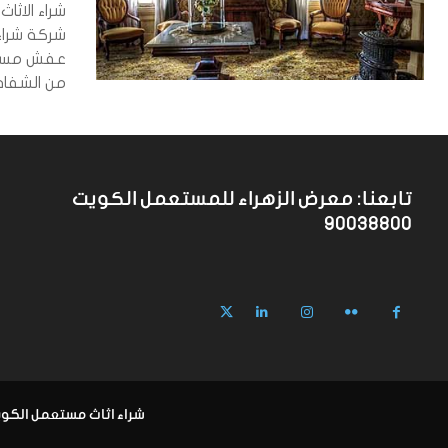
شراء الاث
شركة شراء
عفش مستع
من الشفافي
تابعنا: معرض الزهراء للمستعمل الكويت
90038800
شراء اثاث مستعمل الكويت 90038800 معرض ال