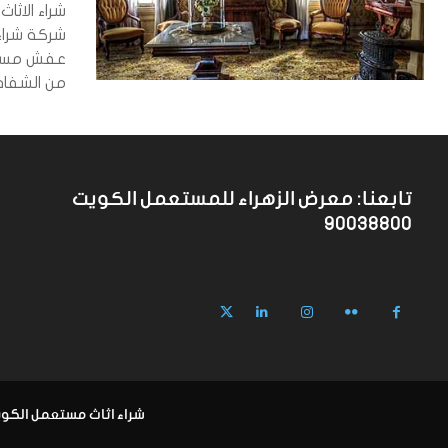
شراء الاث
شركة شراء
عفش مستع
من الشفافي
تابعنا: معرض الزهراء للمستعمل الكويت
90038800
شراء اثاث مستعمل الكويت 90038800 معرض ال