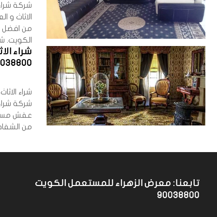
شركة شراء
الاثاث و 
من افضل ش
الكويت. شر
شراء ال
0038800
شراء الاث
شركة شراء
عفش مستع
من الشفافي
تابعنا: معرض الزهراء للمستعمل الكويت
90038800