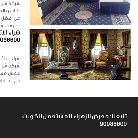
شركة شراء
الاثاث و 
من افضل ش
الكويت. شر
شراء ال
0038800
شراء الاث
شركة شراء
عفش مستع
من الشفافي
تابعنا: معرض الزهراء للمستعمل الكويت
90038800