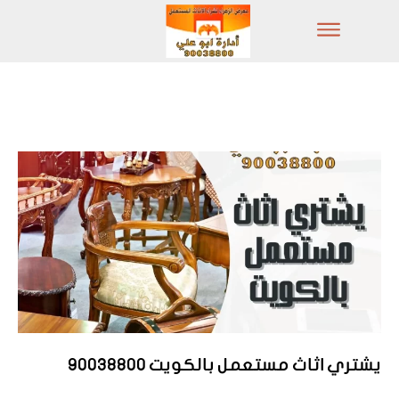
يشتري اثاث مستعمل بالكويت 90038800